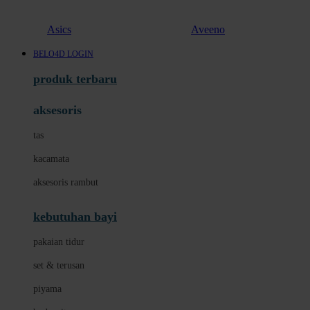
Asics
Aveeno
BELO4D LOGIN
produk terbaru
aksesoris
tas
kacamata
aksesoris rambut
kebutuhan bayi
pakaian tidur
set & terusan
piyama