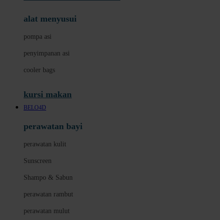
alat menyusui
pompa asi
penyimpanan asi
cooler bags
kursi makan
BELO4D
perawatan bayi
perawatan kulit
Sunscreen
Shampo & Sabun
perawatan rambut
perawatan mulut